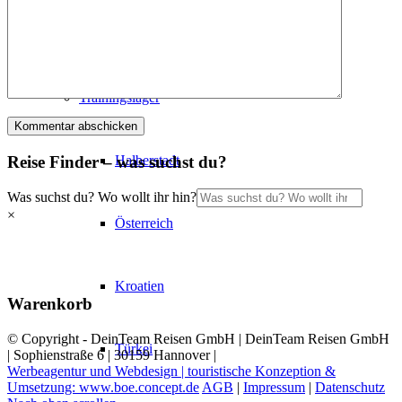
Ägypten
Trainingslager
Reise Finder – was suchst du?
Halberstadt
Was suchst du? Wo wollt ihr hin?
×
Österreich
Kroatien
Warenkorb
© Copyright - DeinTeam Reisen GmbH | DeinTeam Reisen GmbH
Türkei
| Sophienstraße 6 | 30159 Hannover |
Werbeagentur und Webdesign | touristische Konzeption &
Umsetzung: www.boe.concept.de
AGB
|
Impressum
|
Datenschutz