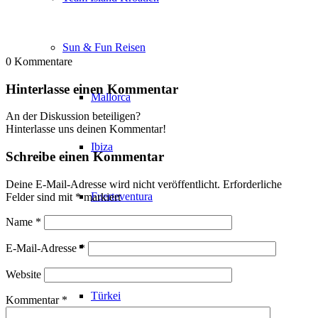
Sun & Fun Reisen
0
Kommentare
Hinterlasse einen Kommentar
Mallorca
An der Diskussion beteiligen?
Hinterlasse uns deinen Kommentar!
Ibiza
Schreibe einen Kommentar
Deine E-Mail-Adresse wird nicht veröffentlicht.
Erforderliche
Fuerteventura
Felder sind mit
*
markiert
Name
*
Bulgarien
E-Mail-Adresse
*
Website
Türkei
Kommentar
*