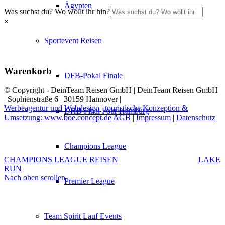
Ägypten
Was suchst du? Wo wollt ihr hin?
×
Sportevent Reisen
Warenkorb
DFB-Pokal Finale
© Copyright - DeinTeam Reisen GmbH | DeinTeam Reisen GmbH
| Sophienstraße 6 | 30159 Hannover |
Werbeagentur und Webdesign | touristische Konzeption &
DHB Final Four Hamburg
Umsetzung: www.boe.concept.de
AGB
|
Impressum
|
Datenschutz
Champions League
CHAMPIONS LEAGUE REISEN
LAKE
RUN
Nach oben scrollen
Premier League
Team Spirit Lauf Events