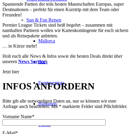
Spannende Partien der teils besten Mannschaften Europas, super
Destinationen – perfekt für einen Kurztrip mit dem Team oder
Freunden!
Sun & Fun Reisen
Premier League Tickets sind heiß begehrt – zusammen mit
namhaften Partnern wollen wir Kartenkontingente für euch sichern
und als Reisepakete anbieten.
Mallorca
… in Kürze mehr!
Holt euch alle News & Infos sowie die besten Deals direkt über
unseren
News Service
!
Ibiza
Jetzt hier
Fuerteventura
INFOS ANFORDERN
Bitte gib alle notwendigen Daten an, nur so können wir eure
Bulgarien
Anfrage auch bearbeiten. Mit * markierte Felder sind Pflichtfelder.
Vorname Name*
Türkei
E-Mail*