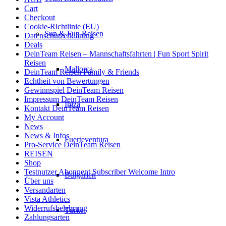
Cart
Checkout
Cookie-Richtlinie (EU)
Sun & Fun Reisen
Datenschutzerklärung
Deals
DeinTeam Reisen – Mannschaftsfahrten | Fun Sport Spirit
Reisen
Mallorca
DeinTeam Reisen Family & Friends
Echtheit von Bewertungen
Gewinnspiel DeinTeam Reisen
Impressum DeinTeam Reisen
Ibiza
Kontakt DeinTeam Reisen
My Account
News
News & Infos
Fuerteventura
Pro-Service DeinTeam Reisen
REISEN
Shop
Testnutzer Abonnent Subscriber Welcome Intro
Bulgarien
Über uns
Versandarten
Vista Athletics
Widerrufsbelehrung
Türkei
Zahlungsarten