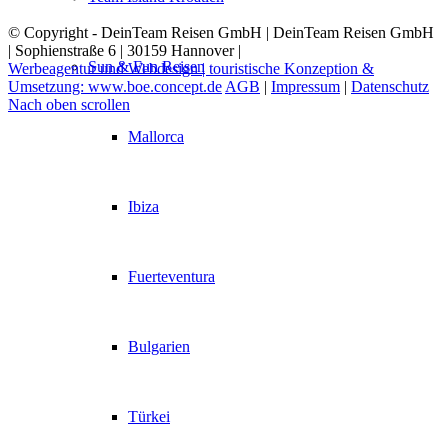
© Copyright - DeinTeam Reisen GmbH | DeinTeam Reisen GmbH
| Sophienstraße 6 | 30159 Hannover |
Sun & Fun Reisen
Werbeagentur und Webdesign | touristische Konzeption &
Umsetzung: www.boe.concept.de
AGB
|
Impressum
|
Datenschutz
Nach oben scrollen
Mallorca
Ibiza
Fuerteventura
Bulgarien
Türkei