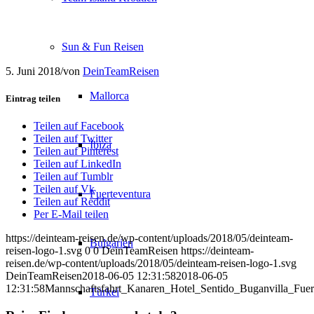
Sun & Fun Reisen
5. Juni 2018
/
von
DeinTeamReisen
Mallorca
Eintrag teilen
Teilen auf Facebook
Teilen auf Twitter
Ibiza
Teilen auf Pinterest
Teilen auf LinkedIn
Teilen auf Tumblr
Teilen auf Vk
Fuerteventura
Teilen auf Reddit
Per E-Mail teilen
https://deinteam-reisen.de/wp-content/uploads/2018/05/deinteam-
Bulgarien
reisen-logo-1.svg
0
0
DeinTeamReisen
https://deinteam-
reisen.de/wp-content/uploads/2018/05/deinteam-reisen-logo-1.svg
DeinTeamReisen
2018-06-05 12:31:58
2018-06-05
12:31:58
Mannschaftsfahrt_Kanaren_Hotel_Sentido_Buganvilla_Fu
Türkei