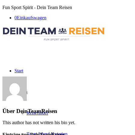
Fun Sport Spirit - Dein Team Reisen
0
Einkaufswagen
Start
Reisen
Über
DeinTeamReisen
Reisefinder
This author has not written his bio yet.
Team Island Kroatien
Einträge von DeinTeamReisen