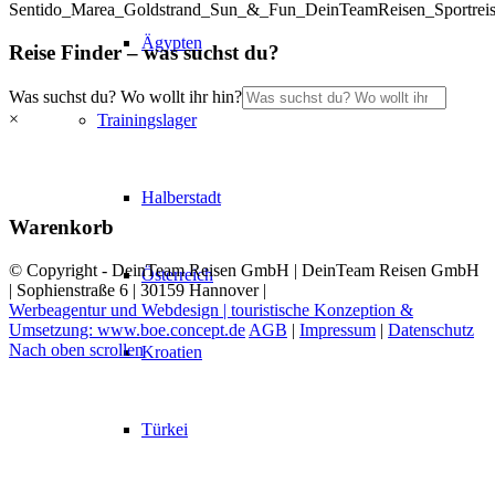
Sentido_Marea_Goldstrand_Sun_&_Fun_DeinTeamReisen_Sportreis
Ägypten
Reise Finder – was suchst du?
Was suchst du? Wo wollt ihr hin?
×
Trainingslager
Halberstadt
Warenkorb
© Copyright - DeinTeam Reisen GmbH | DeinTeam Reisen GmbH
Österreich
| Sophienstraße 6 | 30159 Hannover |
Werbeagentur und Webdesign | touristische Konzeption &
Umsetzung: www.boe.concept.de
AGB
|
Impressum
|
Datenschutz
Nach oben scrollen
Kroatien
Türkei