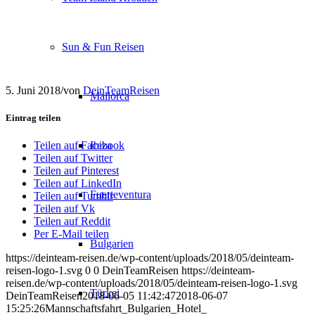
Sun & Fun Reisen
5. Juni 2018
/
von
DeinTeamReisen
Mallorca
Eintrag teilen
Ibiza
Teilen auf Facebook
Teilen auf Twitter
Teilen auf Pinterest
Teilen auf LinkedIn
Fuerteventura
Teilen auf Tumblr
Teilen auf Vk
Teilen auf Reddit
Per E-Mail teilen
Bulgarien
https://deinteam-reisen.de/wp-content/uploads/2018/05/deinteam-
reisen-logo-1.svg
0
0
DeinTeamReisen
https://deinteam-
reisen.de/wp-content/uploads/2018/05/deinteam-reisen-logo-1.svg
Türkei
DeinTeamReisen
2018-06-05 11:42:47
2018-06-07
15:25:26
Mannschaftsfahrt_Bulgarien_Hotel_