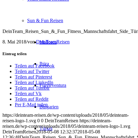
Sun & Fun Reisen
DeinTeam_Reisen_Sun_&_Fun_Fitness_Mannschaftsfahrt_Side_Tü
8. Mai 2018
/
von
DeinTeamReisen
Mallorca
Eintrag teilen
Ibiza
Teilen auf Facebook
Teilen auf Twitter
Teilen auf Pinterest
Teilen auf LinkedIn
Fuerteventura
Teilen auf Tumblr
Teilen auf Vk
Teilen auf Reddit
Per E-Mail teilen
Bulgarien
https://deinteam-reisen.de/wp-content/uploads/2018/05/deinteam-
reisen-logo-1.svg
0
0
DeinTeamReisen
https://deinteam-
reisen.de/wp-content/uploads/2018/05/deinteam-reisen-logo-1.svg
Türkei
DeinTeamReisen
2018-05-08 12:32:37
2018-05-08
12:36:48
DeinTeam_Reisen_Sun_&_Fun_Fitness_Mannschaftsfahrt_