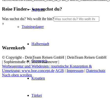
Reise Finder – was suchst du?
Ägypten
Was suchst du? Wo wollt ihr hin?
×
Trainingslager
Halberstadt
Warenkorb
© Copyright - DeinTeam Reisen GmbH | DeinTeam Reisen GmbH
Österreich
| Sophienstraße 6 | 30159 Hannover |
Werbeagentur und Webdesign | touristische Konzeption &
Umsetzung: www.boe.concept.de
AGB
|
Impressum
|
Datenschutz
Nach oben scrollen
Kroatien
Türkei