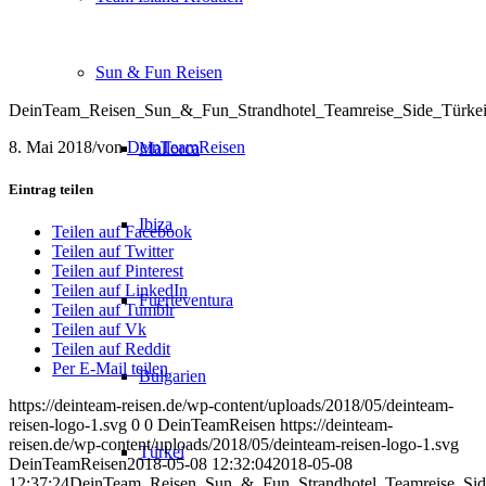
Sun & Fun Reisen
DeinTeam_Reisen_Sun_&_Fun_Strandhotel_Teamreise_Side_Türke
8. Mai 2018
/
von
DeinTeamReisen
Mallorca
Eintrag teilen
Ibiza
Teilen auf Facebook
Teilen auf Twitter
Teilen auf Pinterest
Teilen auf LinkedIn
Fuerteventura
Teilen auf Tumblr
Teilen auf Vk
Teilen auf Reddit
Per E-Mail teilen
Bulgarien
https://deinteam-reisen.de/wp-content/uploads/2018/05/deinteam-
reisen-logo-1.svg
0
0
DeinTeamReisen
https://deinteam-
reisen.de/wp-content/uploads/2018/05/deinteam-reisen-logo-1.svg
Türkei
DeinTeamReisen
2018-05-08 12:32:04
2018-05-08
12:37:24
DeinTeam_Reisen_Sun_&_Fun_Strandhotel_Teamreise_Si