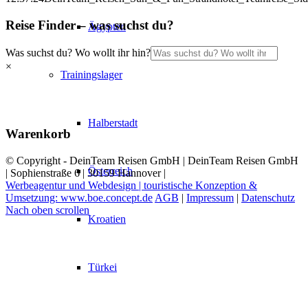
Reise Finder – was suchst du?
Ägypten
Was suchst du? Wo wollt ihr hin?
×
Trainingslager
Halberstadt
Warenkorb
© Copyright - DeinTeam Reisen GmbH | DeinTeam Reisen GmbH
Österreich
| Sophienstraße 6 | 30159 Hannover |
Werbeagentur und Webdesign | touristische Konzeption &
Umsetzung: www.boe.concept.de
AGB
|
Impressum
|
Datenschutz
Nach oben scrollen
Kroatien
Türkei