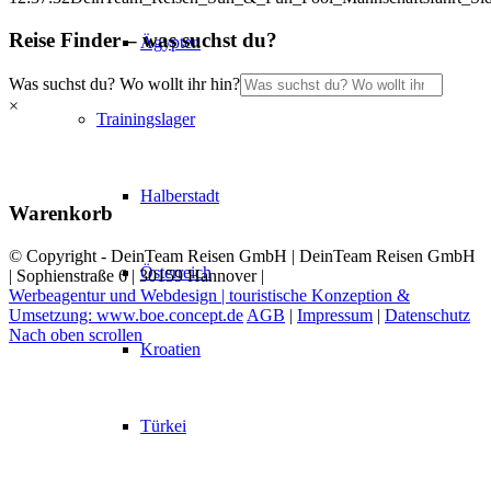
Reise Finder – was suchst du?
Ägypten
Was suchst du? Wo wollt ihr hin?
×
Trainingslager
Halberstadt
Warenkorb
© Copyright - DeinTeam Reisen GmbH | DeinTeam Reisen GmbH
Österreich
| Sophienstraße 6 | 30159 Hannover |
Werbeagentur und Webdesign | touristische Konzeption &
Umsetzung: www.boe.concept.de
AGB
|
Impressum
|
Datenschutz
Nach oben scrollen
Kroatien
Türkei