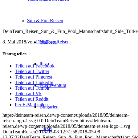
Sun & Fun Reisen
DeinTeam_Reisen_Sun_&_Fun_Pool_Mannschaftsfahrt_Side_Türk
8. Mai 2018
/
von
DeinTeamReisen
Mallorca
Eintrag teilen
Ibiza
Teilen auf Facebook
Teilen auf Twitter
Teilen auf Pinterest
Teilen auf LinkedIn
Fuerteventura
Teilen auf Tumblr
Teilen auf Vk
Teilen auf Reddit
Per E-Mail teilen
Bulgarien
https://deinteam-reisen.de/wp-content/uploads/2018/05/deinteam-
reisen-logo-1.svg
0
0
DeinTeamReisen
https://deinteam-
reisen.de/wp-content/uploads/2018/05/deinteam-reisen-logo-1.svg
Türkei
DeinTeamReisen
2018-05-08 12:31:58
2018-05-08
12:37:32
DeinTeam_Reisen_Sun_&_Fun_Pool_Mannschaftsfahrt_Si