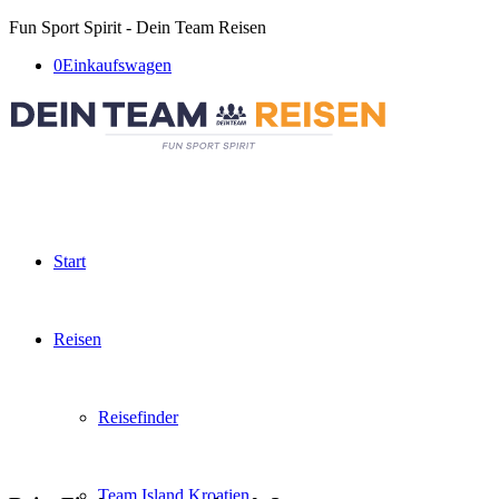
Fun Sport Spirit - Dein Team Reisen
0
Einkaufswagen
Start
Reisen
Reisefinder
Team Island Kroatien