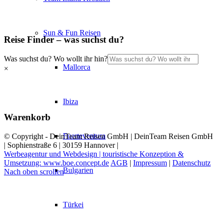
Sun & Fun Reisen
Reise Finder – was suchst du?
Was suchst du? Wo wollt ihr hin?
Mallorca
×
Ibiza
Warenkorb
Fuerteventura
© Copyright - DeinTeam Reisen GmbH | DeinTeam Reisen GmbH
| Sophienstraße 6 | 30159 Hannover |
Werbeagentur und Webdesign | touristische Konzeption &
Umsetzung: www.boe.concept.de
AGB
|
Impressum
|
Datenschutz
Bulgarien
Nach oben scrollen
Türkei