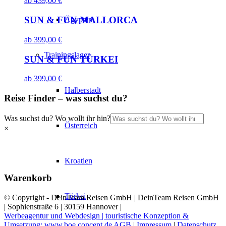
ab
439,00
€
SUN & FUN MALLORCA
Ägypten
ab
399,00
€
Trainingslager
SUN & FUN TÜRKEI
ab
399,00
€
Halberstadt
Reise Finder – was suchst du?
Was suchst du? Wo wollt ihr hin?
Österreich
×
Kroatien
Warenkorb
Türkei
© Copyright - DeinTeam Reisen GmbH | DeinTeam Reisen GmbH
| Sophienstraße 6 | 30159 Hannover |
Werbeagentur und Webdesign | touristische Konzeption &
Umsetzung: www.boe.concept.de
AGB
|
Impressum
|
Datenschutz