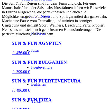
Die Sun & Fun Reisen sind für dein Team und dich. Für eure
Mannschaftsfahrt oder Saisonabschlussfahrten haben wir Reiseziele
in Europa ausgewählt, die perfekt passen und euch alle
Sun & Fun Reisen
Möglichkeiten geben Fun, Sport und Spirit garantiert das ganze Jahr.
Macht eine Pause vom Teamalltag und trainiert in sonniger
Umgebung und genießt Sport, Wellness, Beach und Party. Probiert
Neues aus und stellt euch gemeinsamen Herausforderungen. Die
Mallorca
perfekte Mischung für euer Team.
SUN & FUN ÄGYPTEN
Ibiza
ab
456,00
€
SUN & FUN BULGARIEN
Fuerteventura
ab
399,00
€
SUN & FUN FUERTEVENTURA
Bulgarien
ab
496,00
€
SUN & FUN IBIZA
Türkei