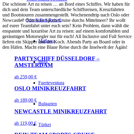
Die schönste Art zu reisen … an Bord eines Schiffes. Wir haben für
dich und dein Team unterschiedliche Schiffsreisen, Kreuzfahrten
und Bootstouren zusammengestellt. Wochenendtrip nach Oslo oder
Sun & Fun Reisen
Newcastle? Oder eine Sports Cruise durchs Mittelmeer? Ihr wollt
auf eurer Teamfahrt unter euch sein? Kein Problem, dann wählt die
enspannte und luxuriöse Art zu reisen: auf einem komfortablen und
geräumigen Motorsegler nur für euch! All Inclusive und Full Service
Mallorca
liefern ein Skipper und der Koch. Abends Party an Board oder in
den Häfen. Macht eine Blaue Reise durch die Inselwelt der Ägäis!
PARTYSCHIFF DÜSSELDORF –
Ibiza
AMSTERDAM
ab
259,00
€
Fuerteventura
OSLO MINIKREUZFAHRT
ab
189,00
€
Bulgarien
NEWCASTLE MINIKREUZFAHRT
ab
119,00
€
Türkei