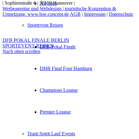
| Sophienstraße 6 | 30159 Hannover |
Ägypten
Werbeagentur und Webdesign | touristische Konzeption &
Umsetzung: www.boe.concept.de
AGB
|
Impressum
|
Datenschutz
Sportevent Reisen
DFB POKAL FINALE BERLIN
SPORTEVENT REISEN
DFB-Pokal Finale
Nach oben scrollen
DHB Final Four Hamburg
Champions League
Premier League
Team Spirit Lauf Events