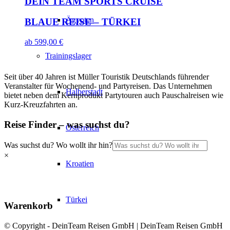
DEIN TEAM SPORTS CRUISE
Ägypten
BLAUE REISE – TÜRKEI
ab
599,00
€
Trainingslager
Seit über 40 Jahren ist Müller Touristik Deutschlands führender
Veranstalter für Wochenend- und Partyreisen. Das Unternehmen
Halberstadt
bietet neben dem Kernprodukt Partytouren auch Pauschalreisen wie
Kurz-Kreuzfahrten an.
Reise Finder – was suchst du?
Österreich
Was suchst du? Wo wollt ihr hin?
×
Kroatien
Türkei
Warenkorb
© Copyright - DeinTeam Reisen GmbH | DeinTeam Reisen GmbH