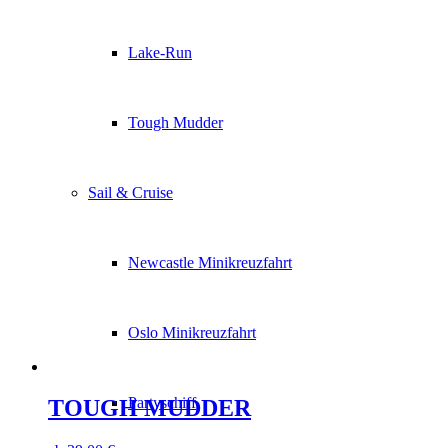
Lake-Run
Tough Mudder
Sail & Cruise
Newcastle Minikreuzfahrt
Oslo Minikreuzfahrt
Partyschiff
TOUGH MUDDER