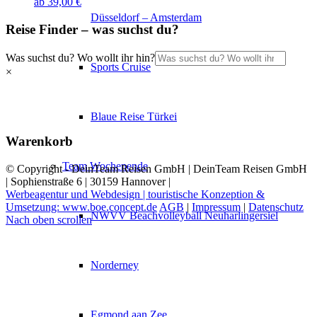
ab
39,00
€
Düsseldorf – Amsterdam
Reise Finder – was suchst du?
Was suchst du? Wo wollt ihr hin?
Sports Cruise
×
Blaue Reise Türkei
Warenkorb
Team Wochenende
© Copyright - DeinTeam Reisen GmbH | DeinTeam Reisen GmbH
| Sophienstraße 6 | 30159 Hannover |
Werbeagentur und Webdesign | touristische Konzeption &
Umsetzung: www.boe.concept.de
AGB
|
Impressum
|
Datenschutz
NWVV Beachvolleyball Neuharlingersiel
Nach oben scrollen
Norderney
Egmond aan Zee