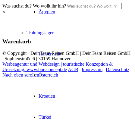
Was suchst du? Wo wollt ihr hin?
Ägypten
×
Trainingslager
Warenkorb
© Copyright - DeinTeam Reisen GmbH | DeinTeam Reisen GmbH
Halberstadt
| Sophienstraße 6 | 30159 Hannover |
Werbeagentur und Webdesign | touristische Konzeption &
Umsetzung: www.boe.concept.de
AGB
|
Impressum
|
Datenschutz
Österreich
Nach oben scrollen
Kroatien
Türkei