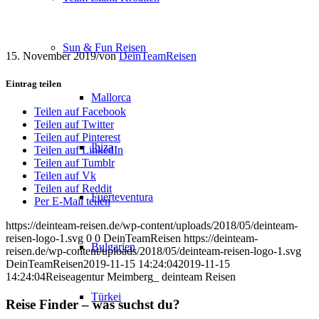
Sun & Fun Reisen
15. November 2019
/
von
DeinTeamReisen
Eintrag teilen
Mallorca
Teilen auf Facebook
Teilen auf Twitter
Teilen auf Pinterest
Ibiza
Teilen auf LinkedIn
Teilen auf Tumblr
Teilen auf Vk
Teilen auf Reddit
Fuerteventura
Per E-Mail teilen
https://deinteam-reisen.de/wp-content/uploads/2018/05/deinteam-
reisen-logo-1.svg
0
0
DeinTeamReisen
https://deinteam-
Bulgarien
reisen.de/wp-content/uploads/2018/05/deinteam-reisen-logo-1.svg
DeinTeamReisen
2019-11-15 14:24:04
2019-11-15
14:24:04
Reiseagentur Meimberg_ deinteam Reisen
Türkei
Reise Finder – was suchst du?