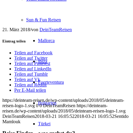
Sun & Fun Reisen
21. März 2018
/
von
DeinTeamReisen
Mallorca
Eintrag teilen
Teilen auf Facebook
Teilen auf Twitter
Ibiza
Teilen auf Pinterest
Teilen auf LinkedIn
Teilen auf Tumblr
Teilen auf Vk
Fuerteventura
Teilen auf Reddit
Per E-Mail teilen
https://deinteam-reisen.de/wp-content/uploads/2018/05/deinteam-
Bulgarien
reisen-logo-1.svg
0
0
DeinTeamReisen
https://deinteam-
reisen.de/wp-content/uploads/2018/05/deinteam-reisen-logo-1.svg
DeinTeamReisen
2018-03-21 16:05:52
2018-03-21 16:05:52
Sentido
Mamlouk
Türkei