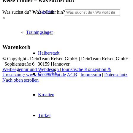
Reise Finder – was suchst du?
Ägypten
Was suchst du? Wo wollt ihr hin?
×
Trainingslager
Warenkorb
Halberstadt
© Copyright - DeinTeam Reisen GmbH | DeinTeam Reisen GmbH
| Sophienstraße 6 | 30159 Hannover |
Werbeagentur und Webdesign | touristische Konzeption &
Österreich
Umsetzung: www.boe.concept.de
AGB
|
Impressum
|
Datenschutz
Nach oben scrollen
Kroatien
Türkei