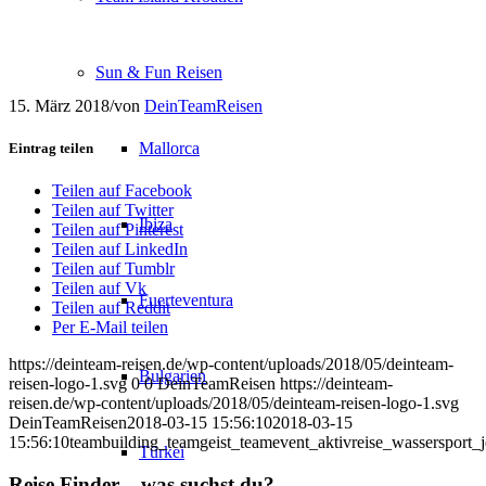
Sun & Fun Reisen
15. März 2018
/
von
DeinTeamReisen
Mallorca
Eintrag teilen
Teilen auf Facebook
Teilen auf Twitter
Ibiza
Teilen auf Pinterest
Teilen auf LinkedIn
Teilen auf Tumblr
Teilen auf Vk
Fuerteventura
Teilen auf Reddit
Per E-Mail teilen
https://deinteam-reisen.de/wp-content/uploads/2018/05/deinteam-
Bulgarien
reisen-logo-1.svg
0
0
DeinTeamReisen
https://deinteam-
reisen.de/wp-content/uploads/2018/05/deinteam-reisen-logo-1.svg
DeinTeamReisen
2018-03-15 15:56:10
2018-03-15
15:56:10
teambuilding_teamgeist_teamevent_aktivreise_wassersport_j
Türkei
Reise Finder – was suchst du?