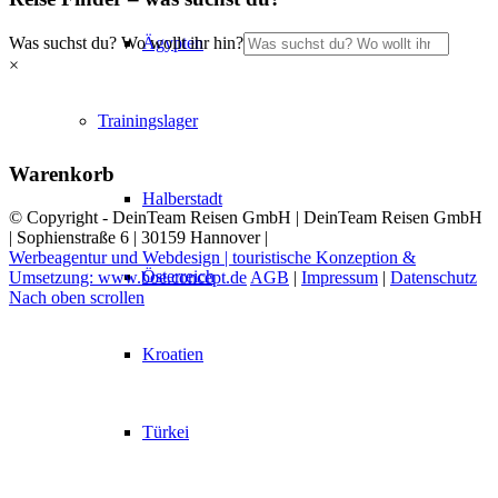
Was suchst du? Wo wollt ihr hin?
Ägypten
×
Trainingslager
Warenkorb
Halberstadt
© Copyright - DeinTeam Reisen GmbH | DeinTeam Reisen GmbH
| Sophienstraße 6 | 30159 Hannover |
Werbeagentur und Webdesign | touristische Konzeption &
Österreich
Umsetzung: www.boe.concept.de
AGB
|
Impressum
|
Datenschutz
Nach oben scrollen
Kroatien
Türkei