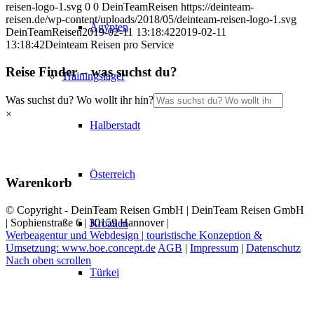
reisen-logo-1.svg
0
0
DeinTeamReisen
https://deinteam-
reisen.de/wp-content/uploads/2018/05/deinteam-reisen-logo-1.svg
Ägypten
DeinTeamReisen
2019-02-11 13:18:42
2019-02-11
13:18:42
Deinteam Reisen pro Service
Reise Finder – was suchst du?
Trainingslager
Was suchst du? Wo wollt ihr hin?
×
Halberstadt
Österreich
Warenkorb
© Copyright - DeinTeam Reisen GmbH | DeinTeam Reisen GmbH
| Sophienstraße 6 | 30159 Hannover |
Kroatien
Werbeagentur und Webdesign | touristische Konzeption &
Umsetzung: www.boe.concept.de
AGB
|
Impressum
|
Datenschutz
Nach oben scrollen
Türkei