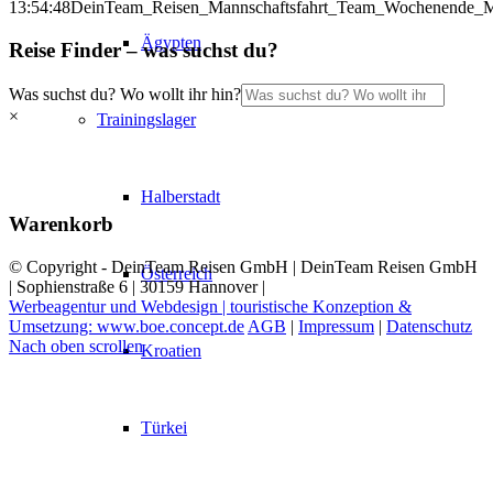
13:54:48
DeinTeam_Reisen_Mannschaftsfahrt_Team_Wochenende_Ma
Ägypten
Reise Finder – was suchst du?
Was suchst du? Wo wollt ihr hin?
×
Trainingslager
Halberstadt
Warenkorb
© Copyright - DeinTeam Reisen GmbH | DeinTeam Reisen GmbH
Österreich
| Sophienstraße 6 | 30159 Hannover |
Werbeagentur und Webdesign | touristische Konzeption &
Umsetzung: www.boe.concept.de
AGB
|
Impressum
|
Datenschutz
Nach oben scrollen
Kroatien
Türkei