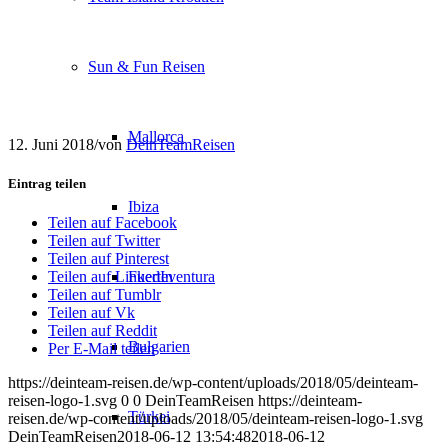
Sun & Fun Reisen
Mallorca
12. Juni 2018
/
von
DeinTeamReisen
Eintrag teilen
Ibiza
Teilen auf Facebook
Teilen auf Twitter
Teilen auf Pinterest
Fuerteventura
Teilen auf LinkedIn
Teilen auf Tumblr
Teilen auf Vk
Teilen auf Reddit
Bulgarien
Per E-Mail teilen
https://deinteam-reisen.de/wp-content/uploads/2018/05/deinteam-
reisen-logo-1.svg
0
0
DeinTeamReisen
https://deinteam-
Türkei
reisen.de/wp-content/uploads/2018/05/deinteam-reisen-logo-1.svg
DeinTeamReisen
2018-06-12 13:54:48
2018-06-12