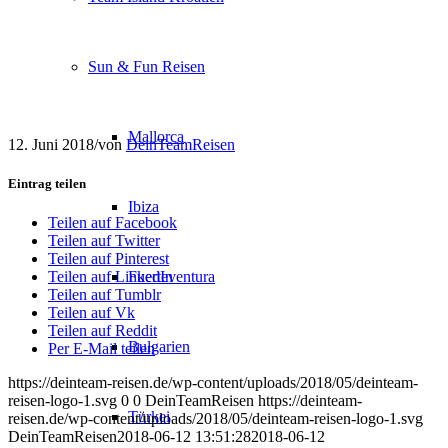
Sun & Fun Reisen
Mallorca
12. Juni 2018
/
von
DeinTeamReisen
Eintrag teilen
Ibiza
Teilen auf Facebook
Teilen auf Twitter
Teilen auf Pinterest
Fuerteventura
Teilen auf LinkedIn
Teilen auf Tumblr
Teilen auf Vk
Teilen auf Reddit
Bulgarien
Per E-Mail teilen
https://deinteam-reisen.de/wp-content/uploads/2018/05/deinteam-
reisen-logo-1.svg
0
0
DeinTeamReisen
https://deinteam-
Türkei
reisen.de/wp-content/uploads/2018/05/deinteam-reisen-logo-1.svg
DeinTeamReisen
2018-06-12 13:51:28
2018-06-12