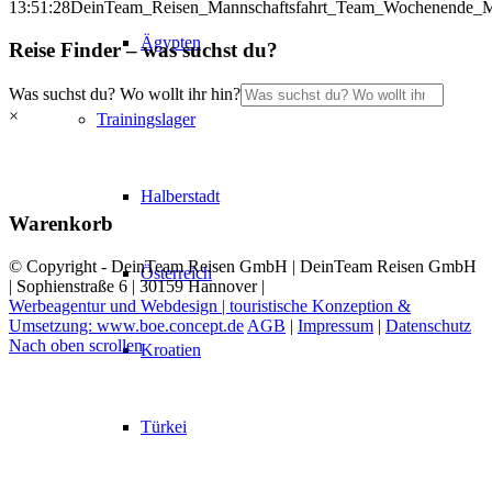
13:51:28
DeinTeam_Reisen_Mannschaftsfahrt_Team_Wochenende_M
Ägypten
Reise Finder – was suchst du?
Was suchst du? Wo wollt ihr hin?
×
Trainingslager
Halberstadt
Warenkorb
© Copyright - DeinTeam Reisen GmbH | DeinTeam Reisen GmbH
Österreich
| Sophienstraße 6 | 30159 Hannover |
Werbeagentur und Webdesign | touristische Konzeption &
Umsetzung: www.boe.concept.de
AGB
|
Impressum
|
Datenschutz
Nach oben scrollen
Kroatien
Türkei