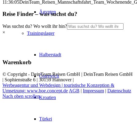
11:36:05
DeinTeam_Reisen_Mannschaftsfahrt_Team_Wochenende_Gol
Ägypten
Reise Finder – was suchst du?
Was suchst du? Wo wollt ihr hin?
×
Trainingslager
Halberstadt
Warenkorb
© Copyright - DeinTeam Reisen GmbH | DeinTeam Reisen GmbH
Österreich
| Sophienstraße 6 | 30159 Hannover |
Werbeagentur und Webdesign | touristische Konzeption &
Umsetzung: www.boe.concept.de
AGB
|
Impressum
|
Datenschutz
Nach oben scrollen
Kroatien
Türkei