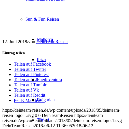
Sun & Fun Reisen
Mallorca
12. Juni 2018
/
von
DeinTeamReisen
Eintrag teilen
Ibiza
Teilen auf Facebook
Teilen auf Twitter
Teilen auf Pinterest
Fuerteventura
Teilen auf LinkedIn
Teilen auf Tumblr
Teilen auf Vk
Teilen auf Reddit
Bulgarien
Per E-Mail teilen
https://deinteam-reisen.de/wp-content/uploads/2018/05/deinteam-
reisen-logo-1.svg
0
0
DeinTeamReisen
https://deinteam-
Türkei
reisen.de/wp-content/uploads/2018/05/deinteam-reisen-logo-1.svg
DeinTeamReisen
2018-06-12 11:36:05
2018-06-12