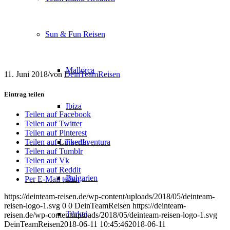
Sun & Fun Reisen
Mallorca
11. Juni 2018
/
von
DeinTeamReisen
Eintrag teilen
Ibiza
Teilen auf Facebook
Teilen auf Twitter
Teilen auf Pinterest
Fuerteventura
Teilen auf LinkedIn
Teilen auf Tumblr
Teilen auf Vk
Teilen auf Reddit
Bulgarien
Per E-Mail teilen
https://deinteam-reisen.de/wp-content/uploads/2018/05/deinteam-
reisen-logo-1.svg
0
0
DeinTeamReisen
https://deinteam-
Türkei
reisen.de/wp-content/uploads/2018/05/deinteam-reisen-logo-1.svg
DeinTeamReisen
2018-06-11 10:45:46
2018-06-11