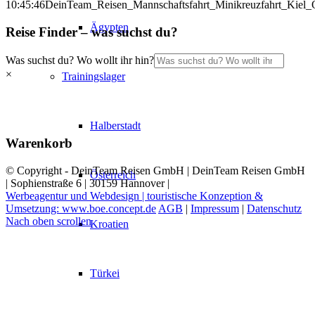
10:45:46
DeinTeam_Reisen_Mannschaftsfahrt_Minikreuzfahrt_Kiel_O
Ägypten
Reise Finder – was suchst du?
Was suchst du? Wo wollt ihr hin?
×
Trainingslager
Halberstadt
Warenkorb
© Copyright - DeinTeam Reisen GmbH | DeinTeam Reisen GmbH
Österreich
| Sophienstraße 6 | 30159 Hannover |
Werbeagentur und Webdesign | touristische Konzeption &
Umsetzung: www.boe.concept.de
AGB
|
Impressum
|
Datenschutz
Nach oben scrollen
Kroatien
Türkei