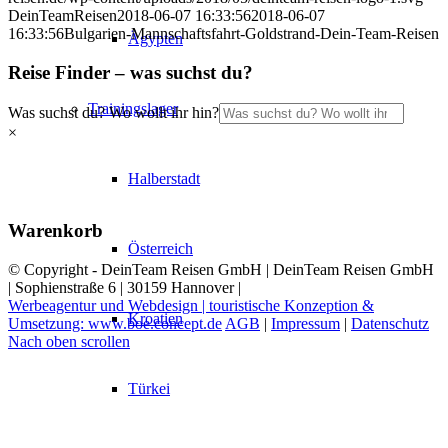
DeinTeamReisen
2018-06-07 16:33:56
2018-06-07
16:33:56
Bulgarien-Mannschaftsfahrt-Goldstrand-Dein-Team-Reisen
Ägypten
Reise Finder – was suchst du?
Trainingslager
Was suchst du? Wo wollt ihr hin?
×
Halberstadt
Warenkorb
Österreich
© Copyright - DeinTeam Reisen GmbH | DeinTeam Reisen GmbH
| Sophienstraße 6 | 30159 Hannover |
Werbeagentur und Webdesign | touristische Konzeption &
Kroatien
Umsetzung: www.boe.concept.de
AGB
|
Impressum
|
Datenschutz
Nach oben scrollen
Türkei