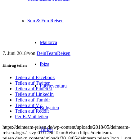
Sun & Fun Reisen
Mallorca
7. Juni 2018
/
von
DeinTeamReisen
Ibiza
Eintrag teilen
Teilen auf Facebook
Teilen auf Twitter
Fuerteventura
Teilen auf Pinterest
Teilen auf LinkedIn
Teilen auf Tumblr
Teilen auf Vk
Bulgarien
Teilen auf Reddit
Per E-Mail teilen
https://deinteam-reisen.de/wp-content/uploads/2018/05/deinteam-
Türkei
reisen-logo-1.svg
0
0
DeinTeamReisen
https://deinteam-
reisen.de/wp-content/uploads/2018/05/deinteam-reisen-logo-1.svg