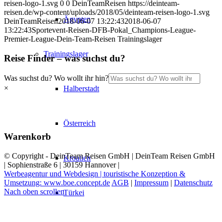
reisen-logo-1.svg
0
0
DeinTeamReisen
https://deinteam-
reisen.de/wp-content/uploads/2018/05/deinteam-reisen-logo-1.svg
Ägypten
DeinTeamReisen
2018-06-07 13:22:43
2018-06-07
13:22:43
Sportevent-Reisen-DFB-Pokal_Champions-League-
Premier-League-Dein-Team-Reisen Trainingslager
Trainingslager
Reise Finder – was suchst du?
Was suchst du? Wo wollt ihr hin?
×
Halberstadt
Österreich
Warenkorb
© Copyright - DeinTeam Reisen GmbH | DeinTeam Reisen GmbH
Kroatien
| Sophienstraße 6 | 30159 Hannover |
Werbeagentur und Webdesign | touristische Konzeption &
Umsetzung: www.boe.concept.de
AGB
|
Impressum
|
Datenschutz
Nach oben scrollen
Türkei