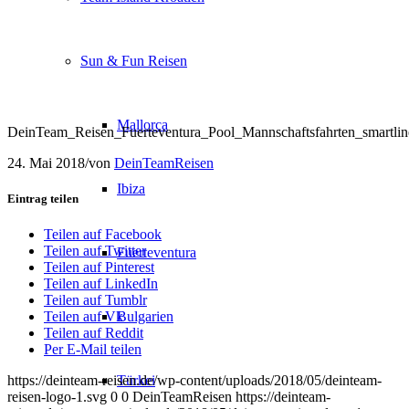
Sun & Fun Reisen
Mallorca
DeinTeam_Reisen_Fuerteventura_Pool_Mannschaftsfahrten_smartli
24. Mai 2018
/
von
DeinTeamReisen
Ibiza
Eintrag teilen
Teilen auf Facebook
Teilen auf Twitter
Fuerteventura
Teilen auf Pinterest
Teilen auf LinkedIn
Teilen auf Tumblr
Bulgarien
Teilen auf Vk
Teilen auf Reddit
Per E-Mail teilen
Türkei
https://deinteam-reisen.de/wp-content/uploads/2018/05/deinteam-
reisen-logo-1.svg
0
0
DeinTeamReisen
https://deinteam-