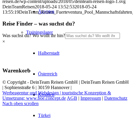
reisen.de/wp-content/uploads/2018/05/deinteam-reisen-logo-1.svg
DeinTeamReisen
2018-05-24 13:52:53
2018-05-24
Ägypten
13:55:19
DeinTeam_Reisen_Fuerteventura_Pool_Mannschaftsfahrten_
Reise Finder – was suchst du?
Trainingslager
Was suchst du? Wo wollt ihr hin?
×
Halberstadt
Warenkorb
Österreich
© Copyright - DeinTeam Reisen GmbH | DeinTeam Reisen GmbH
| Sophienstraße 6 | 30159 Hannover |
Werbeagentur und Webdesign | touristische Konzeption &
Kroatien
Umsetzung: www.boe.concept.de
AGB
|
Impressum
|
Datenschutz
Nach oben scrollen
Türkei