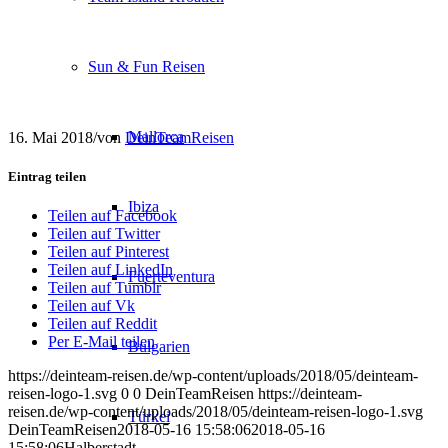
Sun & Fun Reisen
Mallorca
16. Mai 2018
/
von
DeinTeamReisen
Eintrag teilen
Ibiza
Teilen auf Facebook
Teilen auf Twitter
Teilen auf Pinterest
Teilen auf LinkedIn
Fuerteventura
Teilen auf Tumblr
Teilen auf Vk
Teilen auf Reddit
Per E-Mail teilen
Bulgarien
https://deinteam-reisen.de/wp-content/uploads/2018/05/deinteam-
reisen-logo-1.svg
0
0
DeinTeamReisen
https://deinteam-
reisen.de/wp-content/uploads/2018/05/deinteam-reisen-logo-1.svg
Türkei
DeinTeamReisen
2018-05-16 15:58:06
2018-05-16
15:58:06
Halberstadt