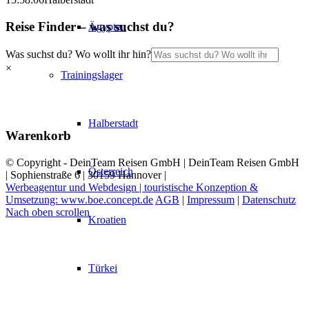
Reise Finder – was suchst du?
Ägypten
Was suchst du? Wo wollt ihr hin?
×
Trainingslager
Halberstadt
Warenkorb
© Copyright - DeinTeam Reisen GmbH | DeinTeam Reisen GmbH
Österreich
| Sophienstraße 6 | 30159 Hannover |
Werbeagentur und Webdesign | touristische Konzeption &
Umsetzung: www.boe.concept.de
AGB
|
Impressum
|
Datenschutz
Nach oben scrollen
Kroatien
Türkei