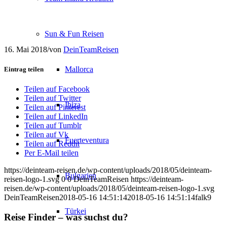
Sun & Fun Reisen
16. Mai 2018
/
von
DeinTeamReisen
Mallorca
Eintrag teilen
Teilen auf Facebook
Teilen auf Twitter
Ibiza
Teilen auf Pinterest
Teilen auf LinkedIn
Teilen auf Tumblr
Teilen auf Vk
Fuerteventura
Teilen auf Reddit
Per E-Mail teilen
https://deinteam-reisen.de/wp-content/uploads/2018/05/deinteam-
Bulgarien
reisen-logo-1.svg
0
0
DeinTeamReisen
https://deinteam-
reisen.de/wp-content/uploads/2018/05/deinteam-reisen-logo-1.svg
DeinTeamReisen
2018-05-16 14:51:14
2018-05-16 14:51:14
falk9
Türkei
Reise Finder – was suchst du?