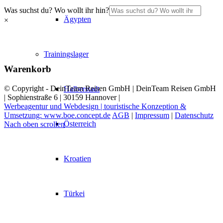
Was suchst du? Wo wollt ihr hin?
Ägypten
×
Trainingslager
Warenkorb
© Copyright - DeinTeam Reisen GmbH | DeinTeam Reisen GmbH
Halberstadt
| Sophienstraße 6 | 30159 Hannover |
Werbeagentur und Webdesign | touristische Konzeption &
Umsetzung: www.boe.concept.de
AGB
|
Impressum
|
Datenschutz
Österreich
Nach oben scrollen
Kroatien
Türkei