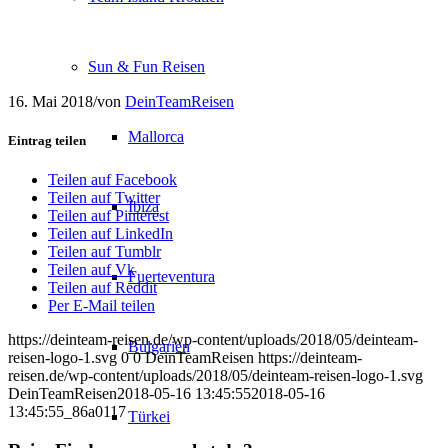
Sun & Fun Reisen
16. Mai 2018
/
von
DeinTeamReisen
Mallorca
Eintrag teilen
Teilen auf Facebook
Teilen auf Twitter
Ibiza
Teilen auf Pinterest
Teilen auf LinkedIn
Teilen auf Tumblr
Teilen auf Vk
Fuerteventura
Teilen auf Reddit
Per E-Mail teilen
https://deinteam-reisen.de/wp-content/uploads/2018/05/deinteam-
Bulgarien
reisen-logo-1.svg
0
0
DeinTeamReisen
https://deinteam-
reisen.de/wp-content/uploads/2018/05/deinteam-reisen-logo-1.svg
DeinTeamReisen
2018-05-16 13:45:55
2018-05-16
13:45:55
_86a0117
Türkei