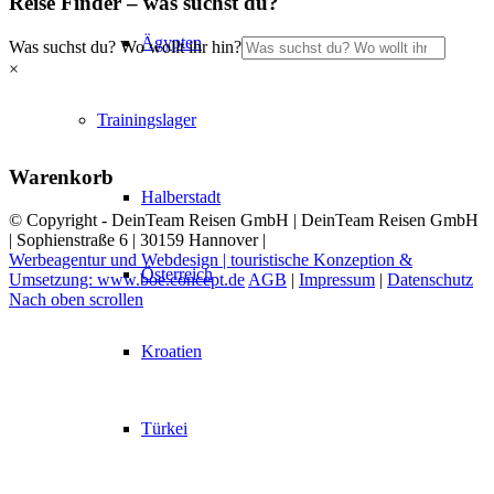
Reise Finder – was suchst du?
Ägypten
Was suchst du? Wo wollt ihr hin?
×
Trainingslager
Warenkorb
Halberstadt
© Copyright - DeinTeam Reisen GmbH | DeinTeam Reisen GmbH
| Sophienstraße 6 | 30159 Hannover |
Werbeagentur und Webdesign | touristische Konzeption &
Österreich
Umsetzung: www.boe.concept.de
AGB
|
Impressum
|
Datenschutz
Nach oben scrollen
Kroatien
Türkei