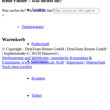
Reise Finder – was suchst du?
Ägypten
Was suchst du? Wo wollt ihr hin?
×
Trainingslager
Warenkorb
Halberstadt
© Copyright - DeinTeam Reisen GmbH | DeinTeam Reisen GmbH
| Sophienstraße 6 | 30159 Hannover |
Werbeagentur und Webdesign | touristische Konzeption &
Österreich
Umsetzung: www.boe.concept.de
AGB
|
Impressum
|
Datenschutz
Nach oben scrollen
Kroatien
Türkei