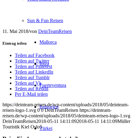
Sun & Fun Reisen
11. Mai 2018
/
von
DeinTeamReisen
Mallorca
Eintrag teilen
Teilen auf Facebook
Teilen auf Twitter
Ibiza
Teilen auf Pinterest
Teilen auf LinkedIn
Teilen auf Tumblr
Teilen auf Vk
Fuerteventura
Teilen auf Reddit
Per E-Mail teilen
https://deinteam-reisen.de/wp-content/uploads/2018/05/deinteam-
Bulgarien
reisen-logo-1.svg
0
0
DeinTeamReisen
https://deinteam-
reisen.de/wp-content/uploads/2018/05/deinteam-reisen-logo-1.svg
DeinTeamReisen
2018-05-11 14:11:09
2018-05-11 14:11:09
Müller
Touristik Kiel Oslo5
Türkei