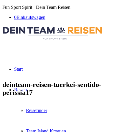
Fun Sport Spirit - Dein Team Reisen
0
Einkaufswagen
Start
deinteam-reisen-tuerkei-sentido-
Reisen
perissia17
Reisefinder
Team Island Kroatien