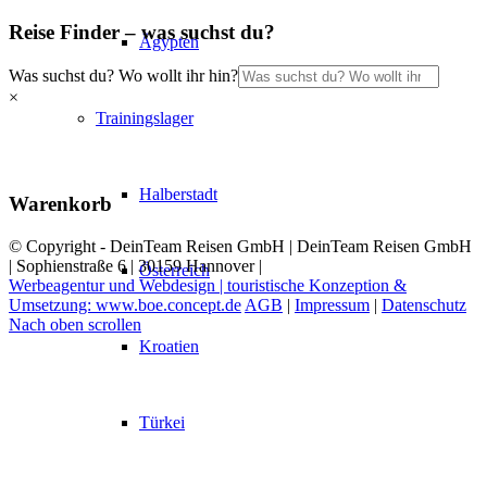
Reise Finder – was suchst du?
Ägypten
Was suchst du? Wo wollt ihr hin?
×
Trainingslager
Halberstadt
Warenkorb
© Copyright - DeinTeam Reisen GmbH | DeinTeam Reisen GmbH
| Sophienstraße 6 | 30159 Hannover |
Österreich
Werbeagentur und Webdesign | touristische Konzeption &
Umsetzung: www.boe.concept.de
AGB
|
Impressum
|
Datenschutz
Nach oben scrollen
Kroatien
Türkei