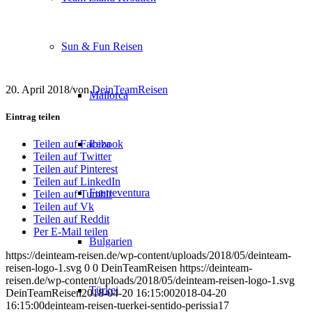
Sun & Fun Reisen
20. April 2018
/
von
DeinTeamReisen
Mallorca
Eintrag teilen
Ibiza
Teilen auf Facebook
Teilen auf Twitter
Teilen auf Pinterest
Teilen auf LinkedIn
Fuerteventura
Teilen auf Tumblr
Teilen auf Vk
Teilen auf Reddit
Per E-Mail teilen
Bulgarien
https://deinteam-reisen.de/wp-content/uploads/2018/05/deinteam-
reisen-logo-1.svg
0
0
DeinTeamReisen
https://deinteam-
reisen.de/wp-content/uploads/2018/05/deinteam-reisen-logo-1.svg
Türkei
DeinTeamReisen
2018-04-20 16:15:00
2018-04-20
16:15:00
deinteam-reisen-tuerkei-sentido-perissia17