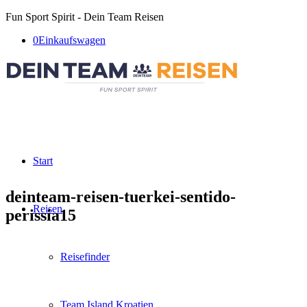
Fun Sport Spirit - Dein Team Reisen
0
Einkaufswagen
Start
deinteam-reisen-tuerkei-sentido-
Reisen
perissia15
Reisefinder
Team Island Kroatien