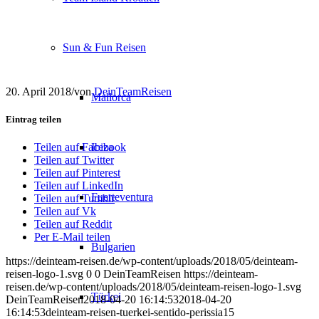
Sun & Fun Reisen
20. April 2018
/
von
DeinTeamReisen
Mallorca
Eintrag teilen
Ibiza
Teilen auf Facebook
Teilen auf Twitter
Teilen auf Pinterest
Teilen auf LinkedIn
Fuerteventura
Teilen auf Tumblr
Teilen auf Vk
Teilen auf Reddit
Per E-Mail teilen
Bulgarien
https://deinteam-reisen.de/wp-content/uploads/2018/05/deinteam-
reisen-logo-1.svg
0
0
DeinTeamReisen
https://deinteam-
reisen.de/wp-content/uploads/2018/05/deinteam-reisen-logo-1.svg
Türkei
DeinTeamReisen
2018-04-20 16:14:53
2018-04-20
16:14:53
deinteam-reisen-tuerkei-sentido-perissia15