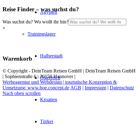
Reise Finder – was suchst du?
Ägypten
Was suchst du? Wo wollt ihr hin?
×
Trainingslager
Halberstadt
Warenkorb
© Copyright - DeinTeam Reisen GmbH | DeinTeam Reisen GmbH
| Sophienstraße 6 | 30159 Hannover |
Österreich
Werbeagentur und Webdesign | touristische Konzeption &
Umsetzung: www.boe.concept.de
AGB
|
Impressum
|
Datenschutz
Nach oben scrollen
Kroatien
Türkei