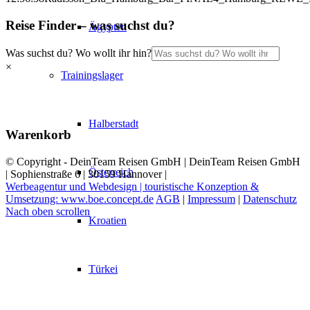
Reise Finder – was suchst du?
Ägypten
Was suchst du? Wo wollt ihr hin?
×
Trainingslager
Halberstadt
Warenkorb
© Copyright - DeinTeam Reisen GmbH | DeinTeam Reisen GmbH
Österreich
| Sophienstraße 6 | 30159 Hannover |
Werbeagentur und Webdesign | touristische Konzeption &
Umsetzung: www.boe.concept.de
AGB
|
Impressum
|
Datenschutz
Nach oben scrollen
Kroatien
Türkei