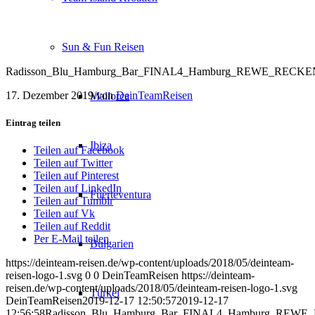
Sun & Fun Reisen
Radisson_Blu_Hamburg_Bar_FINAL4_Hamburg_REWE_RECKEN_T
17. Dezember 2019
/
von
DeinTeamReisen
Mallorca
Eintrag teilen
Ibiza
Teilen auf Facebook
Teilen auf Twitter
Teilen auf Pinterest
Teilen auf LinkedIn
Fuerteventura
Teilen auf Tumblr
Teilen auf Vk
Teilen auf Reddit
Per E-Mail teilen
Bulgarien
https://deinteam-reisen.de/wp-content/uploads/2018/05/deinteam-
reisen-logo-1.svg
0
0
DeinTeamReisen
https://deinteam-
reisen.de/wp-content/uploads/2018/05/deinteam-reisen-logo-1.svg
Türkei
DeinTeamReisen
2019-12-17 12:50:57
2019-12-17
12:56:58
Radisson_Blu_Hamburg_Bar_FINAL4_Hamburg_REWE_R